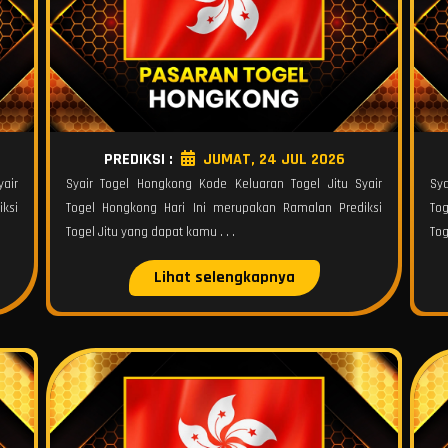
PREDIKSI :
JUMAT, 24 JUL 2026
air
Syair Togel Hongkong Kode Keluaran Togel Jitu Syair
Sy
ksi
Togel Hongkong Hari Ini merupakan Ramalan Prediksi
To
Togel Jitu yang dapat kamu . . .
Tog
Lihat selengkapnya