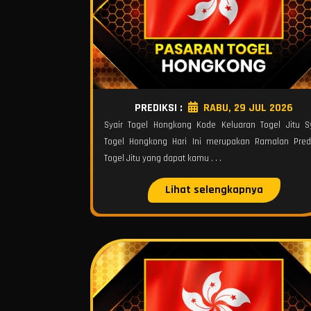
PREDIKSI :
RABU, 29 JUL 2026
Syair Togel Hongkong Kode Keluaran Togel Jitu Sy
Togel Hongkong Hari Ini merupakan Ramalan Predi
Togel Jitu yang dapat kamu . . .
Lihat selengkapnya