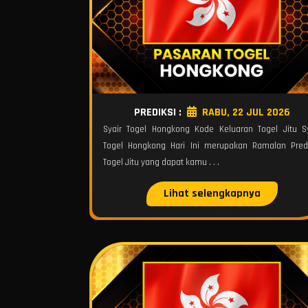
PREDIKSI :
RABU, 22 JUL 2026
Syair Togel Hongkong Kode Keluaran Togel Jitu Sy
Togel Hongkong Hari Ini merupakan Ramalan Predi
Togel Jitu yang dapat kamu . . .
Lihat selengkapnya