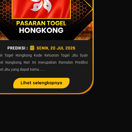
PREDIKSI :
SENIN, 20 JUL 2026
air Togel Hongkong Kode Keluaran Togel Jitu Syair
gel Hongkong Hari Ini merupakan Ramalan Prediksi
el Jitu yang dapat kamu . . .
Lihat selengkapnya