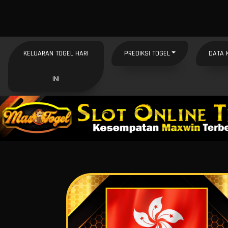
KELUARAN TOGEL HARI
PREDIKSI TOGEL
DATA 
INI