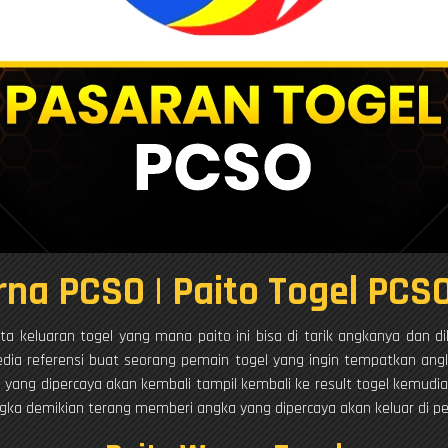
rna PCSO | Paito Togel PCS
ata keluaran togel yang mana paito ini bisa di tarik angkanya dan d
h media referensi buat seorang pemain togel yang ingin tempatkan an
ng dipercaya akan kembali tampil kembali ke result togel kemudian.
ka demikian terang memberi angka yang dipercaya akan keluar di pe