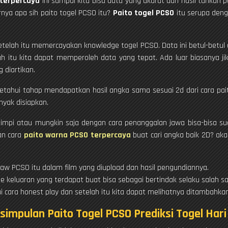
 terpercaya
ini sampai kita bisa data yang akurat dari hasil tarikan 
rnya apa sih paito togel PCSO itu?
Paito togel PCSO
itu serupa deng
setelah itu memercayakan knowledge togel PCSO. Data ini betul-betul
ah itu kita dapat memperoleh data yang tepat. Ada luar biasanya jik
 diartikan.
 ketahui tahap mendapatkan hasil angka sama sesuai 2d dari cara p
anyak disiapkan.
mpi atau mungkin saja dengan cara penanggalan jawa bisa-bisa sud
an cara
paito warna PCSO terpercaya
buat cari angka baik 2D? ak
raw PCSO itu dalam film yang diupload dan hasil pengundiannya.
eluaran yang terdapat buat bisa sebagai bertindak selaku salah sat
i cara honest play dan setelah itu kita dapat melihatnya ditambahkan
simpulan
Paito Togel PCSO Prediksi
Togel Hari 