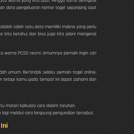
paito warna yang kita buat. Hingga kamu seringkali
an data pengeluaran nomor togel sepanjang saat
 adalah salah satu data memiliki makna yang perlu
a kita ketahui dan bisa juga kita jalani mengenai
aito warna PCSO resmi. Umumnya pemain ingin cari
ah umum. Bertindak selaku pemain togel online,
an tetapi kamu pada tempat ini dapat pahami dan
u materi kalkulasi cara dalam taruhan.
 lagi melalui cara langsung pengundian tersebut.
Ini