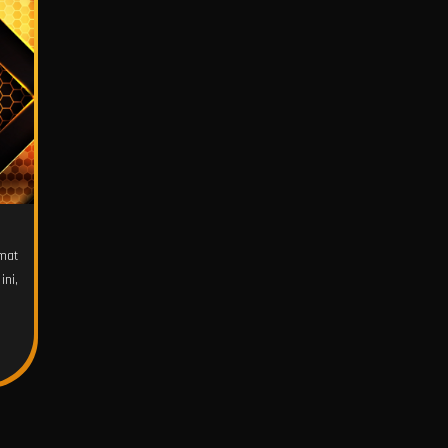
mat
ni,