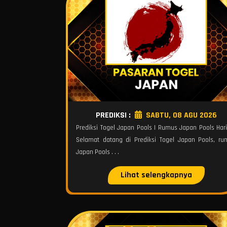
PREDIKSI :
SABTU, 08 AGU 2026
Prediksi Togel Japan Pools | Rumus Japan Pools Hari
Selamat datang di Prediksi Togel Japan Pools, ru
Japan Pools . . .
Lihat selengkapnya