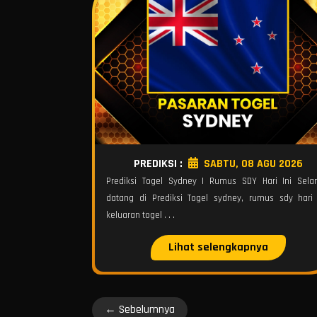
PREDIKSI :
SABTU, 08 AGU 2026
Prediksi Togel Sydney | Rumus SDY Hari Ini Sela
datang di Prediksi Togel sydney, rumus sdy hari i
keluaran togel . . .
Lihat selengkapnya
← Sebelumnya