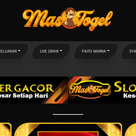
KELUARAN
LIVE DRAW
PAITO WARNA
SYA