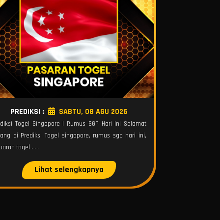
PREDIKSI :
SABTU, 08 AGU 2026
diksi Togel Singapore | Rumus SGP Hari Ini Selamat
ang di Prediksi Togel singapore, rumus sgp hari ini,
uaran togel . . .
Lihat selengkapnya