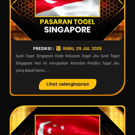
PREDIKSI :
RABU, 29 JUL 2026
Syair Togel Singapore Kode Keluaran Togel Jitu Syair Togel
Singapore Hari Ini merupakan Ramalan Prediksi Togel Jitu
yang dapat kamu . . .
Lihat selengkapnya