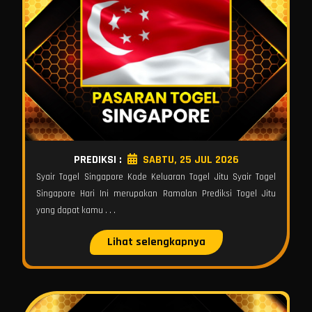
PREDIKSI :
SABTU, 25 JUL 2026
Syair Togel Singapore Kode Keluaran Togel Jitu Syair Togel
Singapore Hari Ini merupakan Ramalan Prediksi Togel Jitu
yang dapat kamu . . .
Lihat selengkapnya