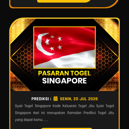
PREDIKSI :
SENIN, 20 JUL 2026
Syair Togel Singapore Kode Keluaran Togel Jitu Syair Togel
Singapore Hari Ini merupakan Ramalan Prediksi Togel Jitu
yang dapat kamu . . .