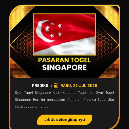
PREDIKSI :
RABU, 22 JUL 2026
Syair Togel Singapore Kode Keluaran Togel Jitu Syair Togel
Singapore Hari Ini merupakan Ramalan Prediksi Togel Jitu
yang dapat kamu . . .
Lihat selengkapnya