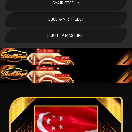
SYAIR TOGEL
BOCORAN RTP SLOT
BUKTI JP MASTOGEL