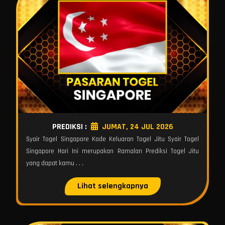
PREDIKSI :
JUMAT, 24 JUL 2026
Syair Togel Singapore Kode Keluaran Togel Jitu Syair Togel
Singapore Hari Ini merupakan Ramalan Prediksi Togel Jitu
yang dapat kamu . . .
Lihat selengkapnya