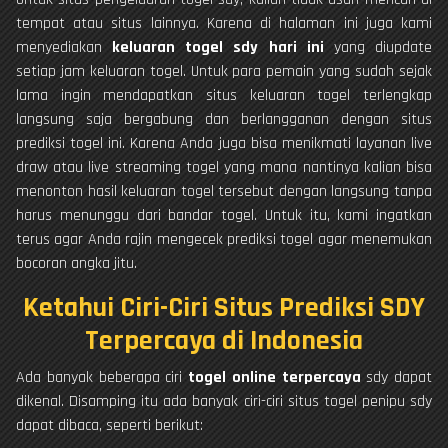
tempat atau situs lainnya. Karena di halaman ini juga kami
menyediakan
keluaran togel sdy hari ini
yang diupdate
setiap jam keluaran togel. Untuk para pemain yang sudah sejak
lama ingin mendapatkan situs keluaran togel terlengkap
langsung saja bergabung dan berlangganan dengan situs
prediksi togel ini. Karena Anda juga bisa menikmati layanan live
draw atau live streaming togel yang mana nantinya kalian bisa
menonton hasil keluaran togel tersebut dengan langsung tanpa
harus menunggu dari bandar togel. Untuk itu, kami ingatkan
terus agar Anda rajin mengecek prediksi togel agar menemukan
bocoran angka jitu.
Ketahui Ciri-Ciri Situs Prediksi SDY
Terpercaya di Indonesia
Ada banyak beberapa ciri
togel online terpercaya
sdy dapat
dikenal. Disamping itu ada banyak ciri-ciri situs togel penipu sdy
dapat dibaca, seperti berikut: