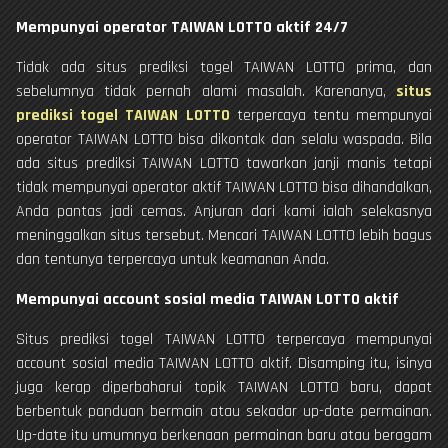
Mempunyai operator TAIWAN LOTTO aktif 24/7
Tidak ada situs prediksi togel TAIWAN LOTTO prima, dan
sebelumnya tidak pernah alami masalah. Karenanya,
situs
prediksi togel TAIWAN LOTTO
terpercaya tentu mempunyai
operator TAIWAN LOTTO bisa dikontak dan selalu waspada. Bila
ada situs prediksi TAIWAN LOTTO tawarkan janji manis tetapi
tidak mempunyai operator aktif TAIWAN LOTTO bisa dihandalkan,
Anda pantas jadi cemas. Anjuran dari kami ialah selekasnya
meninggalkan situs tersebut. Mencari TAIWAN LOTTO lebih bagus
dan tentunya terpercaya untuk keamanan Anda.
Mempunyai account sosial media TAIWAN LOTTO aktif
Situs prediksi togel TAIWAN LOTTO terpercaya mempunyai
account sosial media TAIWAN LOTTO aktif. Disamping itu, isinya
juga kerap diperbaharui topik TAIWAN LOTTO baru, dapat
berbentuk panduan bermain atau sekadar up-date permainan.
Up-date itu umumnya berkenaan permainan baru atau beragam