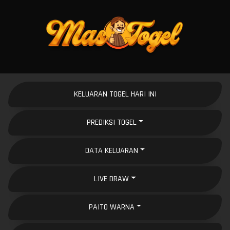
KELUARAN TOGEL HARI INI
PREDIKSI TOGEL
DATA KELUARAN
LIVE DRAW
PAITO WARNA