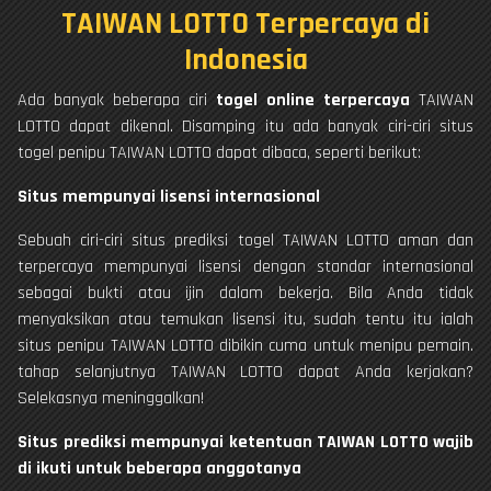
TAIWAN LOTTO Terpercaya di
Indonesia
Ada banyak beberapa ciri
togel online terpercaya
TAIWAN
LOTTO dapat dikenal. Disamping itu ada banyak ciri-ciri situs
togel penipu TAIWAN LOTTO dapat dibaca, seperti berikut:
Situs mempunyai lisensi internasional
Sebuah ciri-ciri situs prediksi togel TAIWAN LOTTO aman dan
terpercaya mempunyai lisensi dengan standar internasional
sebagai bukti atau ijin dalam bekerja. Bila Anda tidak
menyaksikan atau temukan lisensi itu, sudah tentu itu ialah
situs penipu TAIWAN LOTTO dibikin cuma untuk menipu pemain.
tahap selanjutnya TAIWAN LOTTO dapat Anda kerjakan?
Selekasnya meninggalkan!
Situs prediksi mempunyai ketentuan TAIWAN LOTTO wajib
di ikuti untuk beberapa anggotanya