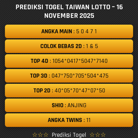
PREDIKSI TOGEL TAIWAN LOTTO – 16
NOVEMBER 2025
ANGKA MAIN
:
5 0 4 7 1
COLOK BEBAS 2D
:
1 & 5
TOP 4D
:
1054*0417*5047*7140
TOP 3D
:
047*750*705*504*475
TOP 2D
:
40*05*70*47*07*50
SHIO
:
ANJING
ANGKA TWINS
:
11
☆☆☆
Prediksi Togel
☆☆☆