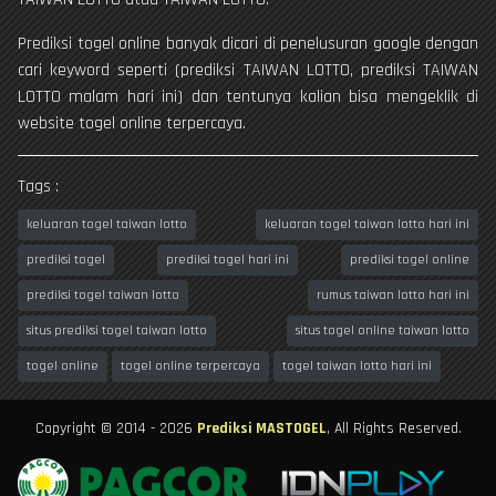
Prediksi togel online banyak dicari di penelusuran google dengan
cari keyword seperti (prediksi TAIWAN LOTTO, prediksi TAIWAN
LOTTO malam hari ini) dan tentunya kalian bisa mengeklik di
website togel online terpercaya.
Tags :
keluaran togel taiwan lotto
keluaran togel taiwan lotto hari ini
prediksi togel
prediksi togel hari ini
prediksi togel online
prediksi togel taiwan lotto
rumus taiwan lotto hari ini
situs prediksi togel taiwan lotto
situs togel online taiwan lotto
togel online
togel online terpercaya
togel taiwan lotto hari ini
Copyright © 2014 - 2026
Prediksi MASTOGEL
, All Rights Reserved.