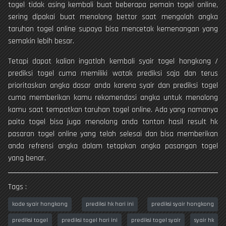
togel tidak asing kembali buat beberapa pemain togel online,
sering dipakai buat menolong bettor saat mengolah angka
taruhan togel online supaya bisa mencetak kemenangan yang
semakin lebih besar.
Tetapi dapat kalian ingatlah kembali syair togel hongkong /
prediksi togel cuma memiliki watak prediksi saja dan terus
prioritaskan angka dasar anda karena syair dan prediksi togel
cuma memberikan kamu rekomendasi angka untuk menolong
kamu saat tempatkan taruhan togel online. Ada yang namanya
paito togel bisa juga menolong anda tonton hasil result hk
pasaran togel online yang telah selesai dan bisa memberikan
anda refrensi angka dalam tetapkan angka pasangan togel
yang benar.
Tags :
kode syair hongkong
prediksi hk hari ini
prediksi syair hongkong
prediksi togel
prediksi togel hari ini
prediksi togel syair
syair hk