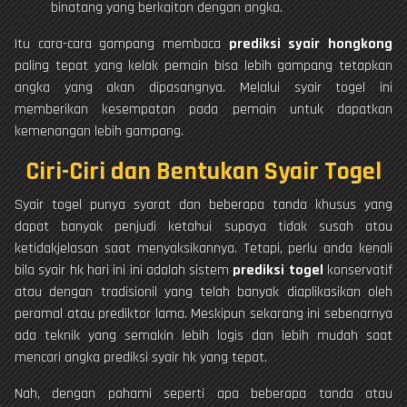
binatang yang berkaitan dengan angka.
Itu cara-cara gampang membaca
prediksi syair hongkong
paling tepat yang kelak pemain bisa lebih gampang tetapkan
angka yang akan dipasangnya. Melalui syair togel ini
memberikan kesempatan pada pemain untuk dapatkan
kemenangan lebih gampang.
Ciri-Ciri dan Bentukan Syair Togel
Syair togel punya syarat dan beberapa tanda khusus yang
dapat banyak penjudi ketahui supaya tidak susah atau
ketidakjelasan saat menyaksikannya. Tetapi, perlu anda kenali
bila syair hk hari ini ini adalah sistem
prediksi togel
konservatif
atau dengan tradisionil yang telah banyak diaplikasikan oleh
peramal atau prediktor lama. Meskipun sekarang ini sebenarnya
ada teknik yang semakin lebih logis dan lebih mudah saat
mencari angka prediksi syair hk yang tepat.
Nah, dengan pahami seperti apa beberapa tanda atau