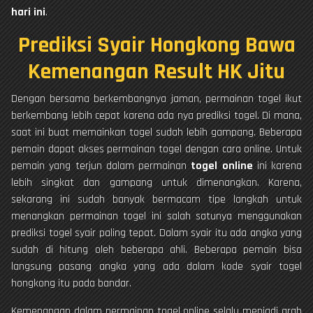
hari
ini
.
Prediksi Syair Hongkong Bawa
Kemenangan Result HK Jitu
Dengan bersama berkembangnya jaman, permainan togel ikut
berkembang lebih cepat karena ada nya prediksi togel. Di mana,
saat ini buat memainkan togel sudah lebih gampang. Beberapa
pemain dapat akses permainan togel dengan cara online. Untuk
pemain yang terjun dalam permainan
togel online
ini karena
lebih singkat dan gampang untuk dimenangkan. Karena,
sekarang ini sudah banyak bermacam tipe langkah untuk
menangkan permainan togel ini salah satunya menggunakan
prediksi togel syair paling tepat. Dalam syair itu ada angka yang
sudah di hitung oleh beberapa ahli. Beberapa pemain bisa
langsung pasang angka yang ada dalam kode syair togel
hongkong itu pada bandar.
Kemenangan dalam permainan togel online selalu menjadi arah